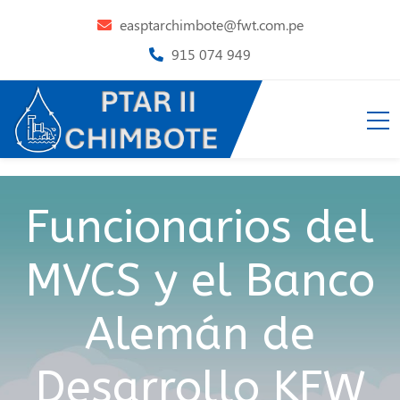
easptarchimbote@fwt.com.pe
915 074 949
Funcionarios del
MVCS y el Banco
Alemán de
Desarrollo KFW