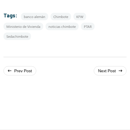
Tags:
banco alemán
Chimbote
KFW
Ministerio de Vivienda
noticias chimbote
PTAR
Sedachimbote
Post
navigation
Prev Post
Next Post