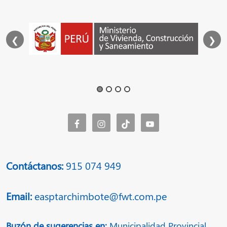
❮
❯
Contáctanos:
915 074 949
Email:
easptarchimbote@fwt.com.pe
Buzón de sugerencias en:
Municipalidad Provincial