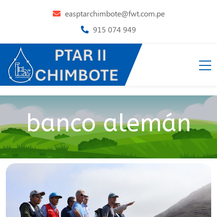
easptarchimbote@fwt.com.pe
915 074 949
banco alemán