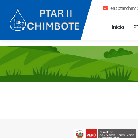
easptarchim
Inicio
P