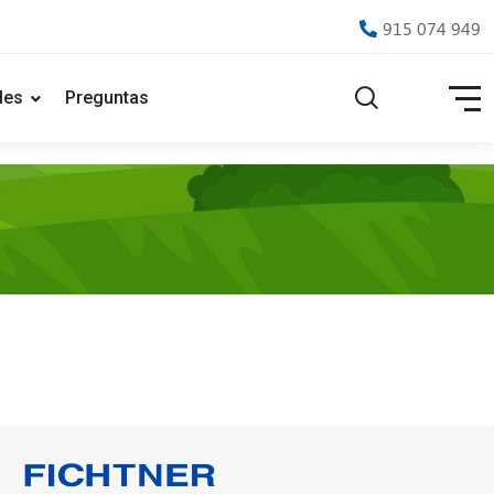
915 074 949
les
Preguntas