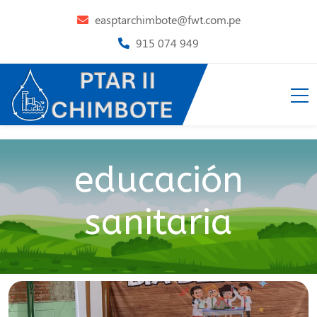
easptarchimbote@fwt.com.pe
915 074 949
educación
sanitaria