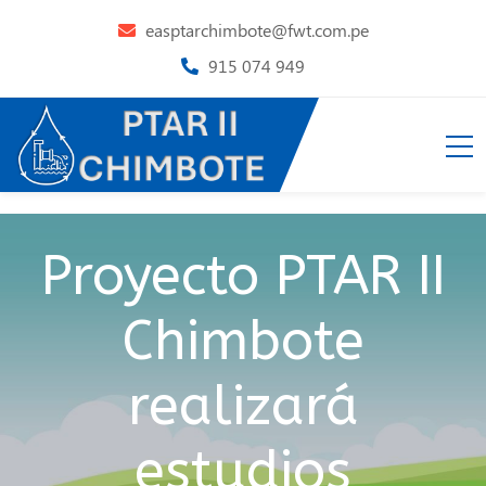
easptarchimbote@fwt.com.pe
915 074 949
Proyecto PTAR II
Chimbote
realizará
estudios