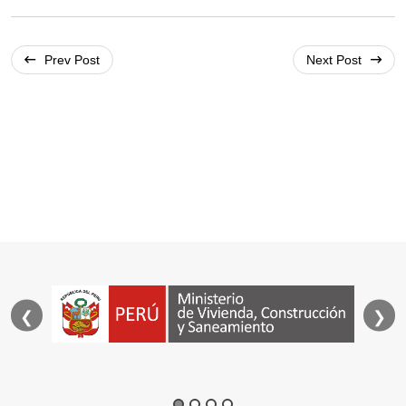
Post
navigation
Prev Post
Next Post
❮
❯