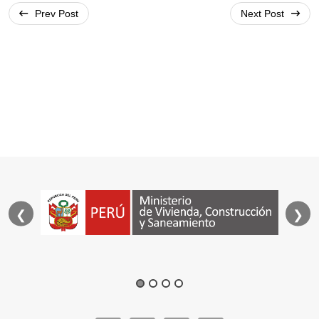
navigation
Prev Post
Next Post
❮
❯