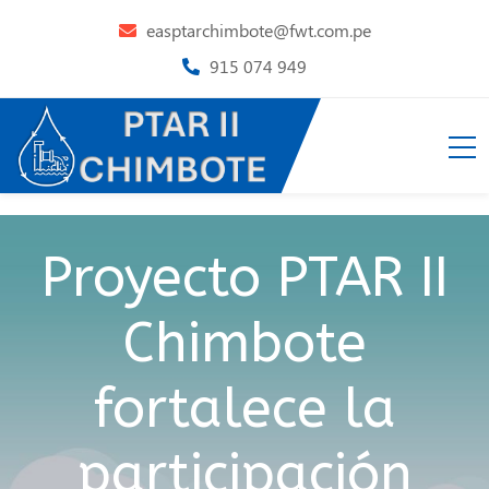
easptarchimbote@fwt.com.pe
915 074 949
Proyecto PTAR II
Chimbote
fortalece la
participación