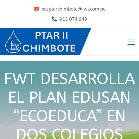
easptarchimbote@fwt.com.pe
915 074 949
FWT DESARROLLA
EL PLAN EDUSAN
“ECOEDUCA” EN
DOS COLEGIOS