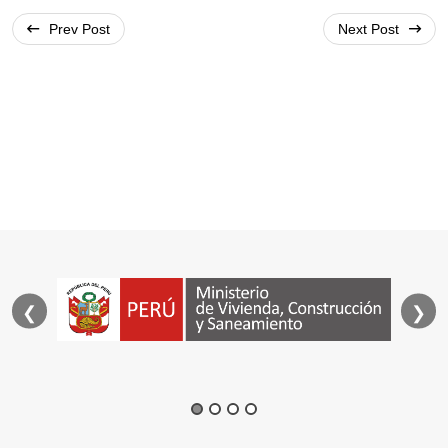
Post
navigation
Prev Post
Next Post
❮
❯