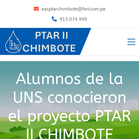
easptarchimbote@fwt.com.pe
915 074 949
Alumnos de la
UNS conocieron
el proyecto PTAR
II CHIMBOTE